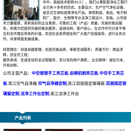
中中、高级技术职称30人）。我们从事配套净化工程行
业已有十多年的历史。主要设计、生产空气净化设备、
组合式空调机组等净化产品。承揽制造、食品、电子制
药厂、医疗、生物等专业洁净工程设计、安装。公司技
术力量雄厚，具有良好的企业素质，可靠的工程（产品）质量，完美的售后服
务。热情为您提供完善的售后服务，选择冠林，客户放心，在合作中可分享平等
互利合作理念带来的价值。欢迎社会各界朋友和广大客户莅临指导，进行业务合
作，共享辉煌发展成果。
经营理念：创造卓越管理、创造完美品质、奉献至诚服务； 质量方针：精益求
精，创全优工程；
服务承诺：至诚至信的全过程服务、百分百的用户满意； 企业精神：诚信为本、
开拓创新。
公司主营产品：
中空玻镁手工夹芯板
,
岩棉机制夹芯板
,
中空手工夹芯
板
,吴江空气自净器,
空气自净器定制
,
吴江双层固定玻璃窗,
双层固定玻
璃窗定制
,
洁净工作台定制
,吴江洁净工作台
产品列表