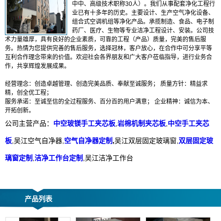
中中、高级技术职称30人）。我们从事配套净化工程行
业已有十多年的历史。主要设计、生产空气净化设备、
组合式空调机组等净化产品。承揽制造、食品、电子制
药厂、医疗、生物等专业洁净工程设计、安装。公司技
术力量雄厚，具有良好的企业素质，可靠的工程（产品）质量，完美的售后服
务。热情为您提供完善的售后服务，选择冠林，客户放心，在合作中可分享平等
互利合作理念带来的价值。欢迎社会各界朋友和广大客户莅临指导，进行业务合
作，共享辉煌发展成果。
经营理念：创造卓越管理、创造完美品质、奉献至诚服务； 质量方针：精益求
精，创全优工程；
服务承诺：至诚至信的全过程服务、百分百的用户满意； 企业精神：诚信为本、
开拓创新。
公司主营产品：
中空玻镁手工夹芯板
,
岩棉机制夹芯板
,
中空手工夹芯
板
,吴江空气自净器,
空气自净器定制
,
吴江双层固定玻璃窗,
双层固定玻
璃窗定制
,
洁净工作台定制
,吴江洁净工作台
产品列表