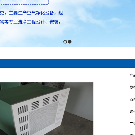
1
2
产
发
点
询
二