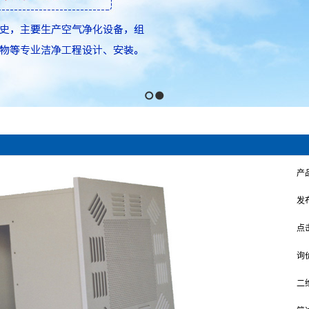
1
2
产
发
点
询
二